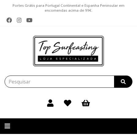
Portes Grátis para Portugal Continental e Espanha Peninsular em
encomendas acima de 99€.
Alternar
navegação