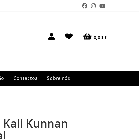
0,00 €
ão
Contactos
Sobre nós
 Kali Kunnan
l