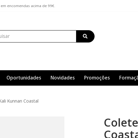
lar em encomendas acima de 99€.
Oportunidades
Novidades
Promoções
Formaç
Kali Kunnan Coastal
Colete
Coasta