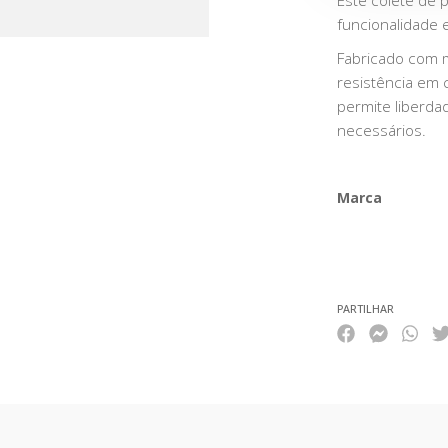
Este colete de 
funcionalidade 
Fabricado com ma
resistência em
permite liberda
necessários.
Marca
Características
PARTILHAR