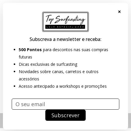
Portes Grátis para Portugal Continental e Espanha Peninsular em
encomendas acima de 99€.
×
Subscreva a newsletter e receba:
500 Pontos
para descontos nas suas compras
futuras
Dicas exclusivas de surfcasting
Novidades sobre canas, carretos e outros
acessórios
Acesso antecipado a workshops e promoções
Subscrever
Alternar
navegação